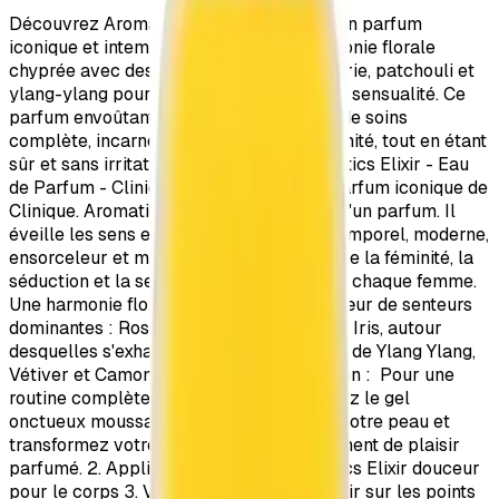
Découvrez Aromatics Elixir de Clinique, un parfum
iconique et intemporel qui allie une harmonie florale
chyprée avec des notes de rose de Bulgarie, patchouli et
ylang-ylang pour révéler la féminité et la sensualité. Ce
parfum envoûtant, associé à une routine de soins
complète, incarne l'élégance et la modernité, tout en étant
sûr et sans irritation pour la peau. Aromatics Elixir - Eau
de Parfum - Clinique - 100 ml L'Eau de Parfum iconique de
Clinique. Aromatics Elixir est bien plus qu'un parfum. Il
éveille les sens et l'esprit. Envoûtant, intemporel, moderne,
ensorceleur et magicien. Ce parfum révèle la féminité, la
séduction et la sensualité présentes dans chaque femme.
Une harmonie florale chyprée, avec un cœur de senteurs
dominantes : Rose de Bulgarie, Patchouli, Iris, autour
desquelles s'exhaltent des notes vivantes de Ylang Ylang,
Vétiver et Camomille. Conseils d'utilisation : Pour une
routine complète et féminine : 1. Appliquez le gel
onctueux moussant Aromatics Elixir sur votre peau et
transformez votre douche en un réel moment de plaisir
parfumé. 2. Appliquez le Baume Aromatics Elixir douceur
pour le corps 3. Vaporisez Aromatics Elixir sur les points