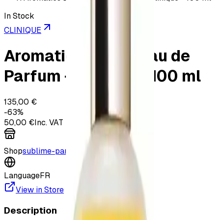
In Stock
CLINIQUE
Aromatics Elixir - Eau de
Parfum - Clinique - 100 ml
135,00 €
-
63
%
50,00 €
Inc. VAT
Shop
sublime-parfums.com
Language
FR
View in Store
Description