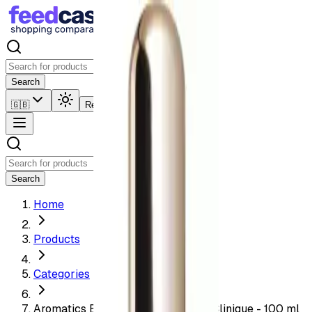
Search
🇬🇧
Reference my products
Search
Home
Products
Categories
Aromatics Elixir - Eau de Parfum - Clinique - 100 ml