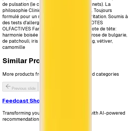
de pulsation (le cou, la poitrine et les poignets). La
philosophie Clinique Simple. Sûr. Efficace. Toujours
formulé pour un résultat maximal, sans irritation. Soumis à
des tests d'allergie. 100% sans parfum. NOTES
OLFACTIVES Famille olfactive: Chypré Note de tête:
harmonie boisée chyprée Note de coeur: rose de bulgarie,
de patchouli, iris Note de fond: ylang ylang, vétiver,
camomille
Similar Products
More products from CLINIQUE and related categories
Previous slide
Next slide
Feedcast Shopping
Transforming your shopping experience with AI-powered
recommendations